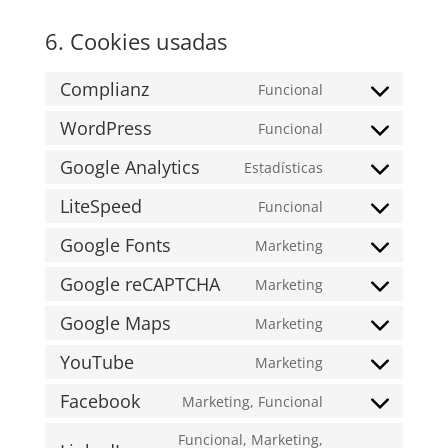
6. Cookies usadas
Complianz
Funcional
Consent
to
WordPress
Funcional
Consent
service
to
Google Analytics
Estadísticas
complianz
Consent
service
to
LiteSpeed
Funcional
wordpress
Consent
service
to
Google Fonts
Marketing
google-
Consent
service
analytics
to
Google reCAPTCHA
Marketing
litespeed
Consent
service
to
Google Maps
Marketing
google-
Consent
service
fonts
to
YouTube
Marketing
google-
Consent
service
recaptcha
to
Facebook
Marketing, Funcional
google-
Consent
service
maps
to
Funcional, Marketing,
youtube