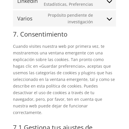
LinkedIn
service
Consent
Estadísticas, Preferencias
facebook
to
Propósito pendiente de
service
Varios
Consent
investigación
linkedin
to
7. Consentimiento
service
varios
Cuando visites nuestra web por primera vez, te
mostraremos una ventana emergente con una
explicación sobre las cookies. Tan pronto como
hagas clic en «Guardar preferencias», aceptas que
usemos las categorías de cookies y plugins que has
seleccionado en la ventana emergente, tal y como se
describe en esta política de cookies. Puedes
desactivar el uso de cookies a través de tu
navegador, pero, por favor, ten en cuenta que
nuestra web puede dejar de funcionar
correctamente.
7.1 Gestiona tus ajustes de