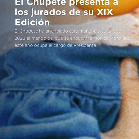
El Chupete presenta a
los jurados de su XIX
Edición
El Chupete ha anunciado esta mañana a su jurado
2023 al mando del que se encuentra Mónica Moro que
este año ocupa el cargo de Presidenta.